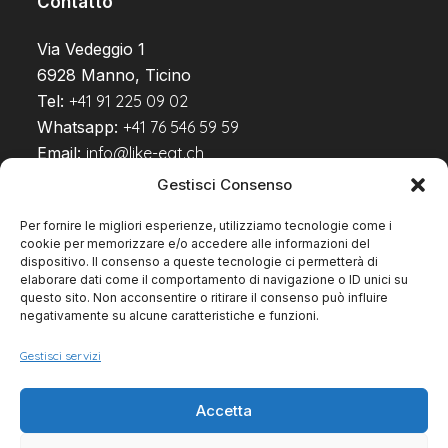
Contatto
Via Vedeggio 1
6928 Manno, Ticino
Tel:
+41 91 225 09 02
Whatsapp:
+41 76 546 59 59
Email:
info@like-eat.ch
Gestisci Consenso
Per fornire le migliori esperienze, utilizziamo tecnologie come i
Seguici su
cookie per memorizzare e/o accedere alle informazioni del
dispositivo. Il consenso a queste tecnologie ci permetterà di
elaborare dati come il comportamento di navigazione o ID unici su
questo sito. Non acconsentire o ritirare il consenso può influire
negativamente su alcune caratteristiche e funzioni.
Gestisci servizi
Accetta
Cookie Policy