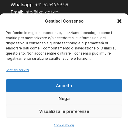
Whatsapp:
+41 76 546 59 59
Email:
info@like-eat.ch
Gestisci Consenso
Per fornire le migliori esperienze, utilizziamo tecnologie come i
Seguici su
cookie per memorizzare e/o accedere alle informazioni del
dispositivo. Il consenso a queste tecnologie ci permetterà di
elaborare dati come il comportamento di navigazione o ID unici su
questo sito. Non acconsentire o ritirare il consenso può influire
negativamente su alcune caratteristiche e funzioni.
Gestisci servizi
Accetta
Cookie Policy
Nega
Visualizza le preferenze
Cookie Policy
Copyright 2025 - Powered by Like-Eat